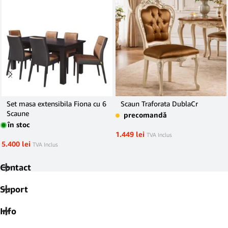
Set masa extensibila Fiona cu 6
Scaun Traforata DublaCr
Scaune
precomandă
în stoc
1.449
lei
TVA Inclus
5.400
lei
TVA Inclus
Contact
Suport
Info