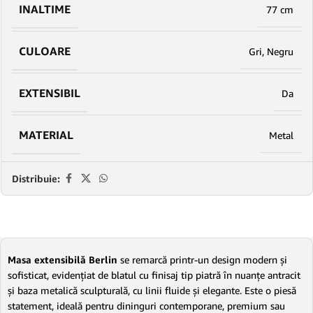
INALTIME
77 cm
CULOARE
Gri
,
Negru
EXTENSIBIL
Da
MATERIAL
Metal
Distribuie:
Masa extensibilă Berlin
se remarcă printr-un design modern și
sofisticat, evidențiat de blatul cu finisaj tip piatră în nuanțe antracit
și baza metalică sculpturală, cu linii fluide și elegante. Este o piesă
statement, ideală pentru dininguri contemporane, premium sau