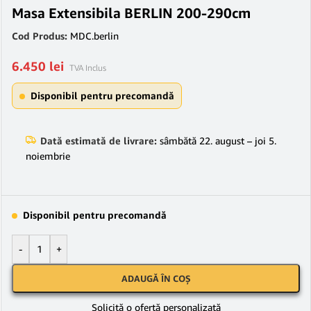
Masa Extensibila BERLIN 200-290cm
Cod Produs:
MDC.berlin
6.450
lei
TVA Inclus
Disponibil pentru precomandă
Dată estimată de livrare:
sâmbătă 22. august – joi 5.
noiembrie
Disponibil pentru precomandă
-
+
ADAUGĂ ÎN COȘ
Solicită o ofertă personalizată