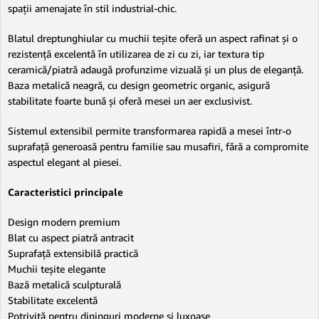
spații amenajate în stil industrial-chic.
Blatul dreptunghiular cu muchii teșite oferă un aspect rafinat și o
rezistență excelentă în utilizarea de zi cu zi, iar textura tip
ceramică/piatră adaugă profunzime vizuală și un plus de eleganță.
Baza metalică neagră, cu design geometric organic, asigură
stabilitate foarte bună și oferă mesei un aer exclusivist.
Sistemul extensibil permite transformarea rapidă a mesei într-o
suprafață generoasă pentru familie sau musafiri, fără a compromite
aspectul elegant al piesei.
Caracteristici principale
Design modern premium
Blat cu aspect piatră antracit
Suprafață extensibilă practică
Muchii teșite elegante
Bază metalică sculpturală
Stabilitate excelentă
Potrivită pentru dininguri moderne și luxoase