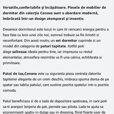
Versatile,confortabile și încăpătoare. Piesele de mobilier de
dormitor din colecția Cenova sunt o abordare modernă,
îmbrăcată într-un design atemporal și inventiv.
Deoarece dormitorul este locul in care iti reincarci energia pentru a
face fata cu brio unei zile noi, somnul trebuie sa fie linistit si
reconfortant. Din acest motiv, un
set dormitor
cuprinde si un
model din categoria de
paturi
tapitate
. Astfel poti
alege
salteaua
ideala pentru tine, iar impreuna cu restul
elementelor, atmosfera resimtita va fi una calma, echilibrata si
primitoare.
Patul de lux,Cenova
este cu siguranta piesa centrala datorita
t
apiteriei elegante de un crem deschis, imbraca spuma densa de pe
spatar sau tablia patului, care sustine pozitia spatelui intr-o pozitie
comoda.
Patul beneficiaza si de o lada de depozitare spatioasa, in care poti
sa-ti aranjezi lenjeria de pat, pernele sau pilota. Lada te ajuta sa
economisesti spatiu in dulap sau in dressing, fiind foarte usor de