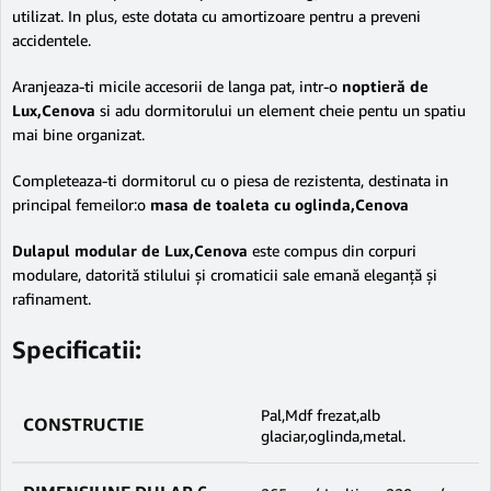
utilizat. In plus, este dotata cu amortizoare pentru a preveni
accidentele.
Aranjeaza-ti micile accesorii de langa pat, intr-o
noptieră de
Lux,Cenova
si adu dormitorului un element cheie pentu un spatiu
mai bine organizat.
Completeaza-ti dormitorul cu o piesa de rezistenta, destinata in
principal femeilor:o
masa de toaleta cu oglinda,Cenova
Dulapul modular de Lux,Cenova
este compus din corpuri
modulare, datorită stilului și cromaticii sale emană eleganță și
rafinament.
Specificatii:
Pal,Mdf frezat,alb
CONSTRUCTIE
glaciar,oglinda,metal.