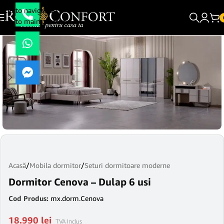
Skip to navigation
Skip to main content
Acasă
/
Mobila dormitor
/
Seturi dormitoare moderne
Dormitor Cenova – Dulap 6 usi
Cod Produs:
mx.dorm.Cenova
18.990
lei
TVA Inclus