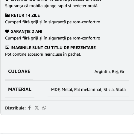
Siguranţa că mobila ajunge rapid şi nedeteriorată.
RETUR 14 ZILE
Cumperi fără griji şi în siguranţă pe rom-confort.ro
GARANŢIE 2 ANI
Cumperi fără griji şi în siguranţă pe rom-confort.ro
IMAGINILE SUNT CU TITLU DE PREZENTARE
Pot conține accesorii neincluse în pachet.
CULOARE
Argintiu
,
Bej
,
Gri
MATERIAL
MDF
,
Metal
,
Pal melaminat
,
Sticla
,
Stofa
Distribuie: