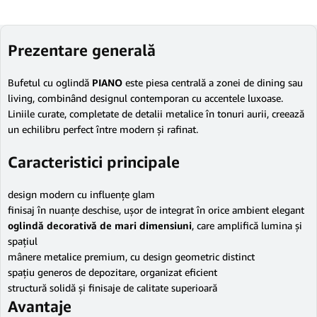
Prezentare generală
Bufetul cu oglindă
PIANO
este piesa centrală a zonei de dining sau
living, combinând designul contemporan cu accentele luxoase.
Liniile curate, completate de detalii metalice în tonuri aurii, creează
un echilibru perfect între modern și rafinat.
Caracteristici principale
design modern cu influențe glam
finisaj în nuanțe deschise, ușor de integrat în orice ambient elegant
oglindă decorativă de mari dimensiuni
, care amplifică lumina și
spațiul
mânere metalice premium, cu design geometric distinct
spațiu generos de depozitare, organizat eficient
structură solidă și finisaje de calitate superioară
Avantaje