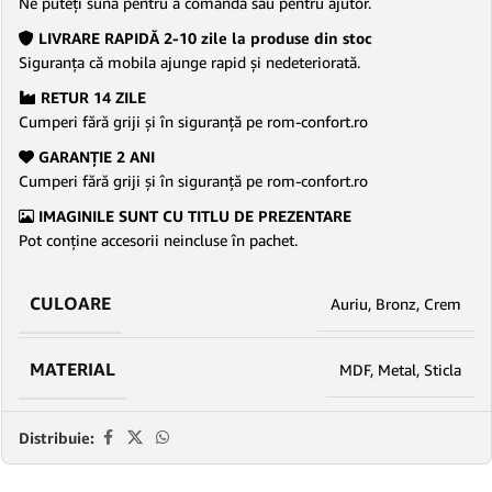
Ne puteţi suna pentru a comanda sau pentru ajutor.
LIVRARE RAPIDĂ 2-10 zile la produse din stoc
Siguranţa că mobila ajunge rapid şi nedeteriorată.
RETUR 14 ZILE
Cumperi fără griji şi în siguranţă pe rom-confort.ro
GARANŢIE 2 ANI
Cumperi fără griji şi în siguranţă pe rom-confort.ro
IMAGINILE SUNT CU TITLU DE PREZENTARE
Pot conține accesorii neincluse în pachet.
CULOARE
Auriu
,
Bronz
,
Crem
MATERIAL
MDF
,
Metal
,
Sticla
Distribuie: