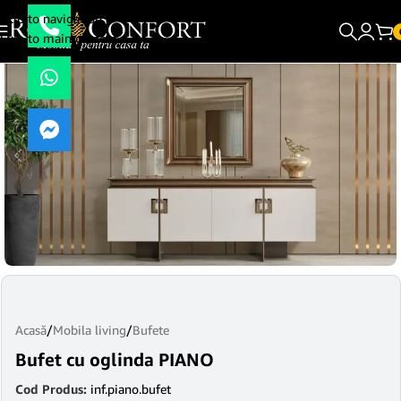
Skip to navigation
Skip to main content
Acasă
/
Mobila living
/
Bufete
Bufet cu oglinda PIANO
Cod Produs:
inf.piano.bufet