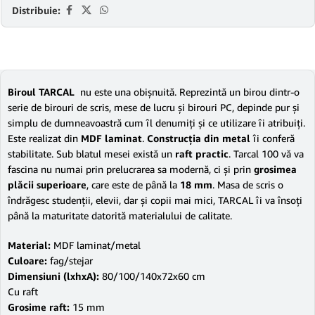
Distribuie:
Biroul TARCAL
nu este una obişnuită. Reprezintă un birou dintr-o
serie de birouri de scris, mese de lucru şi birouri PC, depinde pur şi
simplu de dumneavoastră cum îl denumiţi şi ce utilizare îi atribuiţi.
Este realizat din
MDF laminat
.
Construcţia din metal
îi conferă
stabilitate. Sub blatul mesei există un
raft practic
. Tarcal 100 vă va
fascina nu numai prin prelucrarea sa modernă, ci şi prin
grosimea
plăcii superioare
, care este de până la
18 mm
. Masa de scris o
îndrăgesc studenţii, elevii, dar şi copii mai mici, TARCAL îi va însoţi
până la maturitate datorită materialului de calitate.
Material:
MDF laminat/metal
Culoare:
fag/stejar
Dimensiuni (lxhxA):
80/100/140x72x60 cm
Cu raft
Grosime raft:
15 mm