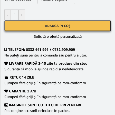
-
+
ADAUGĂ ÎN COȘ
Solicită o ofertă personalizată
TELEFON: 0332 441 991 / 0732.909.909
Ne puteţi suna pentru a comanda sau pentru ajutor.
LIVRARE RAPIDĂ 2-10 zile la produse din stoc
Siguranţa că mobila ajunge rapid şi nedeteriorată.
RETUR 14 ZILE
Cumperi fără griji şi în siguranţă pe rom-confort.ro
GARANŢIE 2 ANI
Cumperi fără griji şi în siguranţă pe rom-confort.ro
IMAGINILE SUNT CU TITLU DE PREZENTARE
Pot conține accesorii neincluse în pachet.