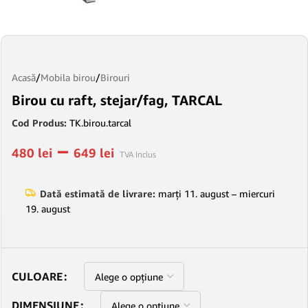
Acasă
/
Mobila birou
/
Birouri
Birou cu raft, stejar/fag, TARCAL
Cod Produs:
TK.birou.tarcal
–
480
lei
649
lei
TVA Inclus
Dată estimată de livrare:
marți 11. august – miercuri
19. august
CULOARE
DIMENSIUNE