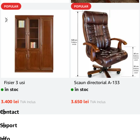
POPULAR
POPULAR
Fisier 3 usi
Scaun directorial A-133
în stoc
în stoc
3.400
lei
3.650
lei
TVA Inclus
TVA Inclus
Contact
Suport
Info