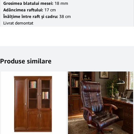
Grosimea blatului mesei:
18 mm
Adâncimea raftului:
17 cm
Înălţime între raft şi cadru:
38 cm
Livrat demontat
Produse similare